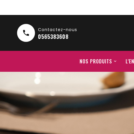
Contactez-nous

0565383608
NOS PRODUITS
L'E