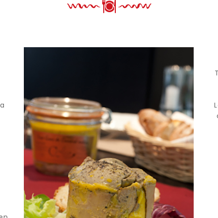
la
 en