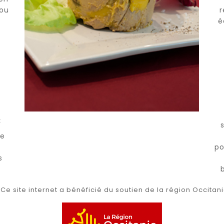
 ou
r
é
:
ge
po
s
e site internet a bénéficié du soutien de la région Occitan