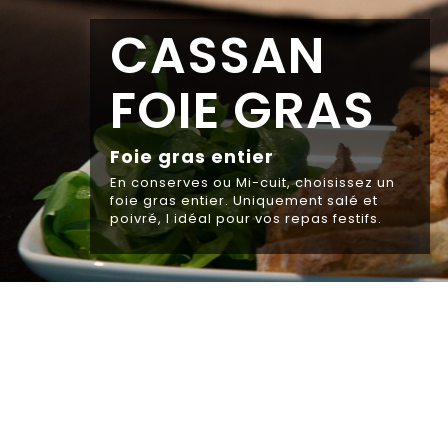
FIGUES AU
FOIE GRAS
Figues au foie gras, pour vos apéritif,
commande possible pour les fêtes de
fin d année