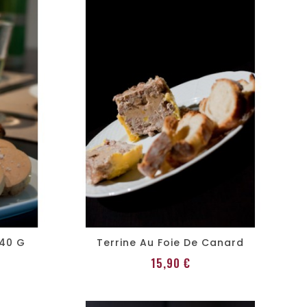
440 G
Terrine Au Foie De Canard
Prix
15,90 €