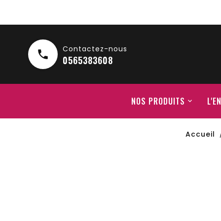
Contactez-nous

0565383608
NOS PRODUITS
L'E
Accueil