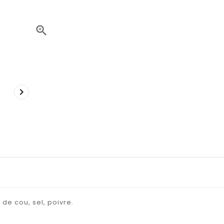


de cou, sel, poivre.