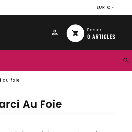
EUR €

Panier
shopping_cart
0
ARTICLES

 au foie
rci Au Foie