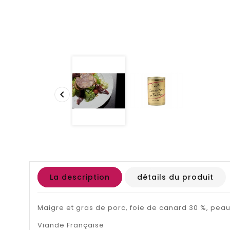

La description
détails du produit
Maigre et gras de porc, foie de canard 30 %, peau 
Viande Française