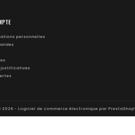
MPTE
ations personnelles
andes
ses
justificatives
ertes
 2026 - Logiciel de commerce électronique par PrestaSho