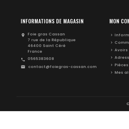
INFORMATIONS DE MAGASIN
MON CO
Foie gras Cassan
Inform

7 rue de la République
Comm
46400 Saint Céré
Avoirs
France
Adres
0565383608

Pièces 
contact@foiegras-cassan.com

Mes al
©