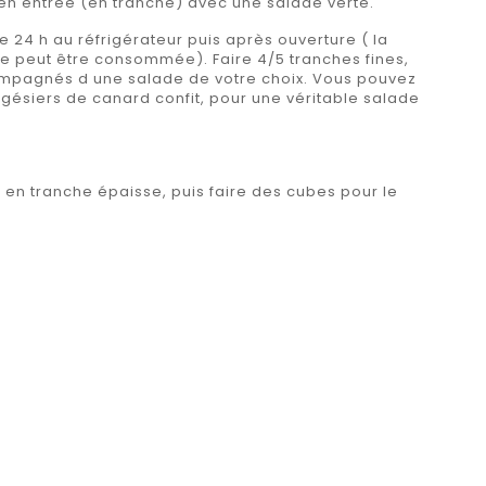
 en entrée (en tranche) avec une salade verte.
e 24 h au réfrigérateur puis après ouverture ( la
e peut être consommée). Faire 4/5 tranches fines,
compagnés d une salade de votre choix. Vous pouvez
ésiers de canard confit, pour une véritable salade
r en tranche épaisse, puis faire des cubes pour le